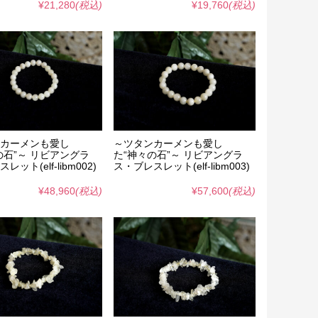
¥21,280
(税込)
¥19,760
(税込)
カーメンも愛し
～ツタンカーメンも愛し
の石”～ リビアングラ
た“神々の石”～ リビアングラ
ット(elf-libm002)
ス・ブレスレット(elf-libm003)
¥48,960
(税込)
¥57,600
(税込)