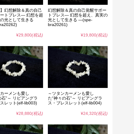
】幻想解除＆真の自己
幻想解除＆真の自己覚醒サポー
ートブレス― 幻想を超
トブレス― 幻想を超え、真実の
の光として生きる
光として生きる ―(spe-
ra20262)
bra20261)
¥29,800
(税込)
¥19,800
(税込)
カーメンも愛し
～ツタンカーメンも愛し
の石”～ リビアングラ
た“神々の石”～ リビアングラ
ット(elf-lib003)
ス・ブレスレット(elf-lib004)
¥28,880
(税込)
¥24,320
(税込)