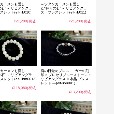
カーメンも愛し
～ツタンカーメンも愛し
の石”～ リビアングラ
た“神々の石”～ リビアングラ
ット(elf-lib010)
ス・ブレスレット(elf-lib011)
¥21,280
(税込)
¥21,280
(税込)
カーメンも愛し
魂の目覚めブレス ― ガーの刻
の石”～ リビアングラ
印 × プレセリブルーストーン ×
ット(elf-libm0013)
リビアングラス × 水晶 ブレス
レット ―(elf-liori001)
¥118,080
(税込)
¥13,200
(税込)