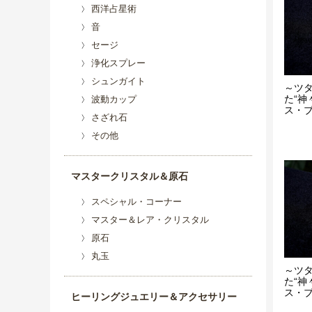
西洋占星術
音
セージ
浄化スプレー
シュンガイト
～ツ
た“神
波動カップ
ス・ブレ
さざれ石
その他
マスタークリスタル＆原石
スペシャル・コーナー
マスター＆レア・クリスタル
原石
丸玉
～ツ
た“神
ス・ブレ
ヒーリングジュエリー＆アクセサリー