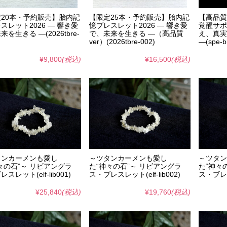
20本・予約販売】胎内記
【限定25本・予約販売】胎内記
【高品質
スレット2026 ― 響き愛
憶ブレスレット2026 ― 響き愛
覚醒サポ
を生きる ―(2026tbre-
で、未来を生きる ―（高品質
え、真実
ver）(2026tbre-002)
―(spe-b
¥9,800
(税込)
¥16,500
(税込)
タンカーメンも愛し
～ツタンカーメンも愛し
～ツタン
々の石”～ リビアングラ
た“神々の石”～ リビアングラ
た“神々
スレット(elf-lib001)
ス・ブレスレット(elf-lib002)
ス・ブレスレ
¥25,840
(税込)
¥19,760
(税込)