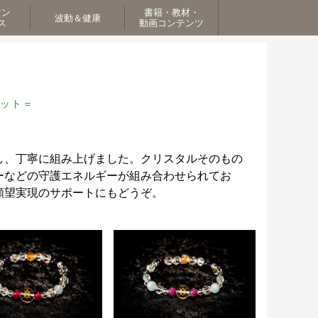
マン
書籍・教材・
波動＆健康
ス
動画コンテンツ
ット＝
し、丁寧に組み上げました。クリスタルそのもの
ーなどの守護エネルギーが組み合わせられてお
願望実現のサポートにもどうぞ。