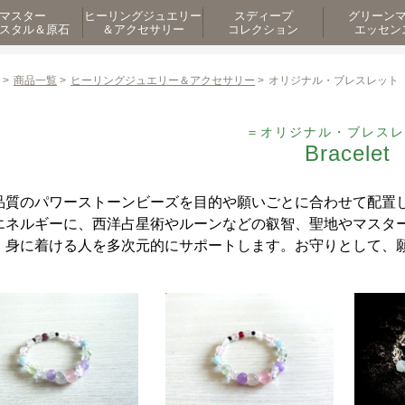
マスター
ヒーリングジュエリー
スディープ
グリーン
スタル＆原石
＆アクセサリー
コレクション
エッセン
>
商品一覧
>
ヒーリングジュエリー＆アクセサリー
>
オリジナル・ブレスレット
＝オリジナル・ブレスレ
Bracelet
品質のパワーストーンビーズを目的や願いごとに合わせて配置
エネルギーに、西洋占星術やルーンなどの叡智、聖地やマスタ
、身に着ける人を多次元的にサポートします。お守りとして、