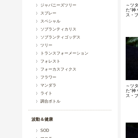
～ツ
ジャパニーズツリー
た“神
スプレー
ス・ブレ
スペシャル
ソブランティカリス
ソブランティゴッデス
ツリー
トランスフォーメーション
フォレスト
フォーカスフィクス
フラワー
マンダラ
～ツ
た“神
ライト
ス・ブレ
調合ボトル
波動＆健康
SOD