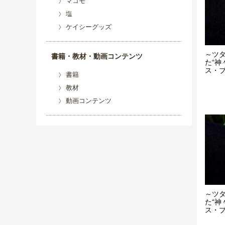
マコモ
塩
ケイシーグッズ
～ツ
書籍・教材・動画コンテンツ
た“神
ス・ブレ
書籍
教材
動画コンテンツ
～ツ
た“神
ス・ブレ