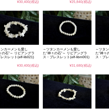
¥30,400
(税込)
¥25,840
(税込)
タンカーメンも愛し
～ツタンカーメンも愛し
～ツタン
々の石”～ リビアングラ
た“神々の石”～ リビアングラ
た“神々
スレット(elf-lib021)
ス・ブレスレット(elf-libm001)
ス・ブレスレ
¥30,400
(税込)
¥31,680
(税込)