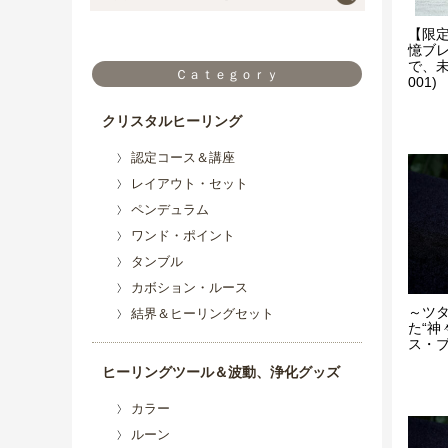
【限定
憶ブレ
で、未来
Ｃａｔｅｇｏｒｙ
001)
クリスタルヒーリング
認定コース＆講座
レイアウト・セット
ペンデュラム
ワンド・ポイント
タンブル
カボション・ルース
～ツ
結界＆ヒーリングセット
た“神
ス・ブレ
ヒーリングツール＆波動、浄化グッズ
カラー
ルーン