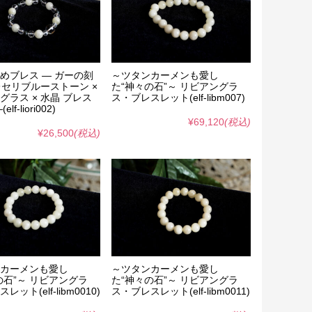
めブレス ― ガーの刻
～ツタンカーメンも愛し
プレセリブルーストーン ×
た“神々の石”～ リビアングラ
グラス × 水晶 ブレス
ス・ブレスレット(elf-libm007)
lf-liori002)
¥69,120
(税込)
¥26,500
(税込)
カーメンも愛し
～ツタンカーメンも愛し
の石”～ リビアングラ
た“神々の石”～ リビアングラ
ット(elf-libm0010)
ス・ブレスレット(elf-libm0011)