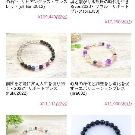
の石”～ リビアングラス・ブレス
魂と繋がり水瓶座の時代を生き
レット(elf-libm0012)
るver.2023～ソウル・サポート
ブレス(bra033)
¥109,440
(税込)
¥17,250
(税込)
個性を才能に変え人生を切り開
心身の浄化と調整をし進化を促
く～2022年サポートブレス
す～エボリューションブレス
(huku2022)
(bra032)
¥11,111
(税込)
¥11,000
(税込)