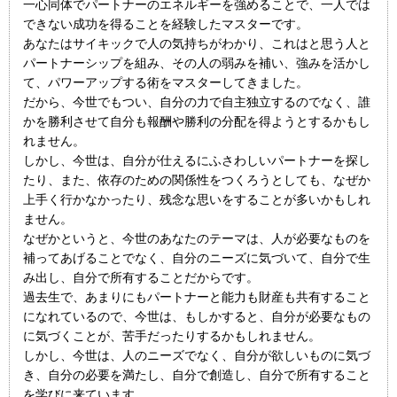
一心同体でパートナーのエネルギーを強めることで、一人では
できない成功を得ることを経験したマスターです。
あなたはサイキックで人の気持ちがわかり、これはと思う人と
パートナーシップを組み、その人の弱みを補い、強みを活かし
て、パワーアップする術をマスターしてきました。
だから、今世でもつい、自分の力で自主独立するのでなく、誰
かを勝利させて自分も報酬や勝利の分配を得ようとするかもし
れません。
しかし、今世は、自分が仕えるにふさわしいパートナーを探し
たり、また、依存のための関係性をつくろうとしても、なぜか
上手く行かなかったり、残念な思いをすることが多いかもしれ
ません。
なぜかというと、今世のあなたのテーマは、人が必要なものを
補ってあげることでなく、自分のニーズに気づいて、自分で生
み出し、自分で所有することだからです。
過去生で、あまりにもパートナーと能力も財産も共有すること
になれているので、今世は、もしかすると、自分が必要なもの
に気づくことが、苦手だったりするかもしれません。
しかし、今世は、人のニーズでなく、自分が欲しいものに気づ
き、自分の必要を満たし、自分で創造し、自分で所有すること
を学びに来ています。