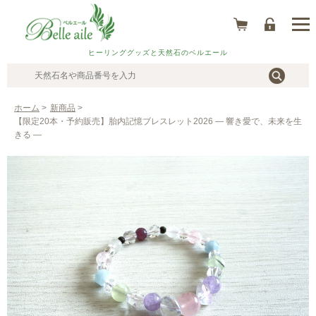
ヒーリンググッズと天然石のベルエール
ホーム
>
新商品
>
【限定20本・予約販売】胎内記憶ブレスレット2026 ― 響き愛で、未来を生
きる ―