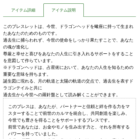
アイテム詳細
アイテム説明
このブレスレットは、今世、ドラゴンヘッドを蠍座に持って生まれ
たあなたのためのものです。
過去生に捕らわれず、今世の使命をしっかり果たすことで、あなた
の魂が進化し
尊厳と幸せと喜びをあなたの人生に引き入れるサポートをすること
を意図して作らています。
※ドラゴンヘッドは、占星術において、あなたの人生を知るための
重要な意味を持ちます。
誕生図に現れる、月の軌道と太陽の軌道の交点で、過去生を表すド
ラゴンテイルと共に
過去生から今世への羅針盤として読み解くことができます。
このブレスは、あなたが、パートナーと信頼と絆を作る力をマ
スターすることで前世のカルマを統合し、共同創造を楽しみ、
今世でも豊さを得ることをサポートするブレスです。
前世であなたは、お金やモノを生み出す力と、それを所有する
パワーを持っていました。