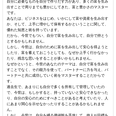
自分に必要なものを自分で作りだす力があり、多くの富を生み
出すことで周りまでも豊かにしてきた、富と豊かさのマスター
です。
あなたは、ビジネスをはじめ、いかにして富や資産を生み出す
か、そして、上手に増やして保有するかということに関して、
優れた知恵と術を持っています。
だから、今世でもつい、自分で富を生み出して、自分で持とう
とするかもしれません。
しかし、今世は、自分のために富を生み出して安心を得ようと
したり、富を蓄えておこうとしても、なぜか上手く行かなかっ
たり、残念な思いをすることが多いかもしれません。
なぜかというと、今世のあなたのテーマは、自分で富を生み出
すことでなく、その能力を使って、パートナーに力を与え、パ
ートナーと共に成功していく術をマスターすることだからで
す。
過去生で、あまりにも自分で多くを所有して管理していたの
で、今世は、もしかすると、持っていないと安心できなかった
り、自分の安心のためにすべきことがあると考えていたり、人
にあまり関心を示せなかったりすることがあるかもしれませ
ん。
しかし、今世は、自分を縛る価値観を手放して、他人が目標を