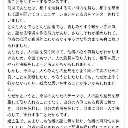
ることをサポートするブレスです。
前世であなたは、相手を理解する高い能力を持ち、相手を尊重
して話を聞いてコミュニケーションをとる力をマスターされて
いました。
どんな人とでもどんな話題でも、親しみやすく暖かい雰囲気
と、話せる環境を作る能力があり、さらにそれが極められて、
他者の心理が直感的にわかるサイキックな能力までも身に着け
られました。
あなたは、人の話を良く聞けて、他者の心や気持ちがわかりす
ぎるため、今世でもつい、人の意見を取り入れて、相手を思い
やった決断をしようと考えがちかもしれません。
しかし、今世は、人やみんなの意見をうまく聞いて皆のために
良いことを決断したり、やろうとしたりしても、なぜか上手く
行かなかったり、残念な思いをすることが多いかもしれませ
ん。
なぜかというと、今世のあなたのテーマは、人の話や意見を尊
重して取り入れることでなく、自分の内側にある真実に気づ
き、自分を信頼し、自分の直感を信じて、自由に自分一人で決
心して、実行することだからです。
過去生で、あまりにも他者の話に気を配り、他者の可能性を伸
ばしたり、他者が活かされることに配慮を繰り返してきたため