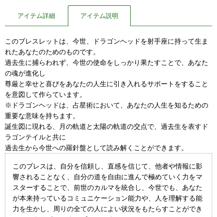
アイテム詳細
アイテム説明
このブレスレットは、今世、ドラゴンヘッドを射手座に持って生ま
れたあなたのためのものです。
過去生に捕らわれず、今世の使命をしっかり果たすことで、あなた
の魂が進化し
尊厳と幸せと喜びをあなたの人生に引き入れるサポートをすること
を意図して作らています。
※ドラゴンヘッドは、占星術において、あなたの人生を知るための
重要な意味を持ちます。
誕生図に現れる、月の軌道と太陽の軌道の交点で、過去生を表すド
ラゴンテイルと共に
過去生から今世への羅針盤として読み解くことができます。
このブレスは、自分を信頼し、直感を信じて、他者や情報に影
響されることなく、自分の道を自由に進んで極めていく力をマ
スターすることで、前世のカルマを統合し、今世でも、あなた
が本来持っているコミュニケーション能力や、人を理解する能
力を生かし、周りの全ての人によい状況をもたらすことができ