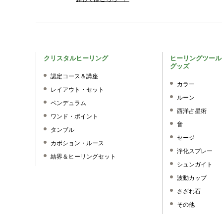
クリスタルヒーリング
ヒーリングツール
グッズ
認定コース＆講座
カラー
レイアウト・セット
ルーン
ペンデュラム
西洋占星術
ワンド・ポイント
音
タンブル
セージ
カボション・ルース
浄化スプレー
結界＆ヒーリングセット
シュンガイト
波動カップ
さざれ石
その他