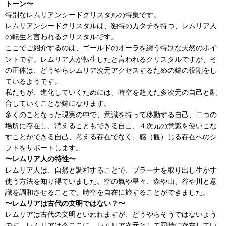
トーン〜
特別なレムリアンシードクリスタルの特集です。
レムリアンシードクリスタルは、独特のカタチを持つ、レムリア人
の転生と言われるクリスタルです。
ここでご紹介するのは、ゴールドのオーラを纏う特別な天然のポイ
ントです。レムリア人が転生したと言われるクリスタルですが、そ
の正体は、どうやらレムリア次元アクセスするための鍵の役割をし
ているようです。
私たちが、進化していくためには、時空を超えた多次元の自己と融
合していくことが鍵になります。
多くのことなった現実の中で、意識を持って移動する自己、二つの
場所に存在し、消えることもできる自己、４次元の意識を使いこな
すことができる自己、考える存在でなく、感（観）じる存在へのシ
フトをサポートします。
〜レムリア人の特性〜
レムリア人は、自然と調和することで、プラーナを取り出し生かす
使う方法を知り得ていました。空の氣や星々、森や山、谷や川と意
識を調和させることで、時空を自在に旅することができました。
〜レムリアは古代の文明ではない？〜
レムリアは古代の文明といわれますが、どうやらそうではないよう
です。レムリアは今ここに、レムリア次元として同時に存在してい