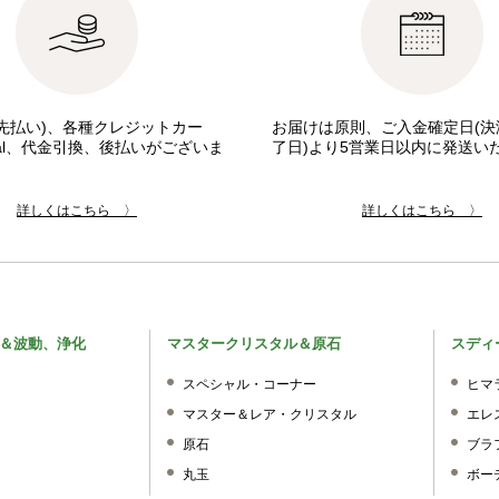
先払い)、各種クレジットカー
お届けは原則、ご入金確定日(決
pal、代金引換、後払いがございま
了日)より5営業日以内に発送い
詳しくはこちら 〉
詳しくはこちら 〉
＆波動、浄化
マスタークリスタル＆原石
スディ
スペシャル・コーナー
ヒマ
マスター＆レア・クリスタル
エレ
原石
ブラ
丸玉
ボー