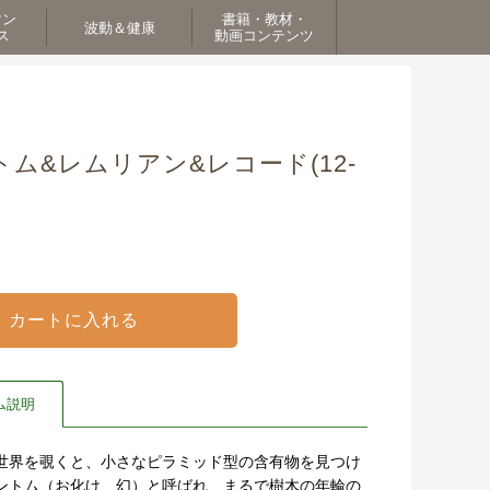
マン
書籍・教材・
波動＆健康
ス
動画コンテンツ
ム&レムリアン&レコード(12-
ム説明
世界を覗くと、小さなピラミッド型の含有物を見つけ
ントム（お化け、幻）と呼ばれ、まるで樹木の年輪の