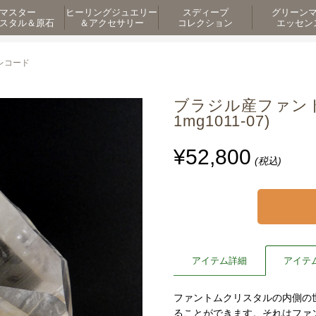
マスター
ヒーリングジュエリー
スディープ
グリーン
スタル＆原石
＆アクセサリー
コレクション
エッセン
レコード
ブラジル産ファント
1mg1011-07)
¥52,800
(税込)
アイテム詳細
アイテ
ファントムクリスタルの内側の
ることができます。それはファ