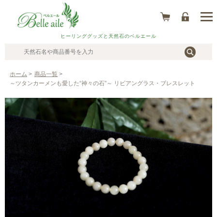
ヒーリンググッズと天然石のベルエール
ホーム
>
商品一覧
>
～ツタンカーメンも愛した“神々の石”～ リビアングラス・ブレスレット