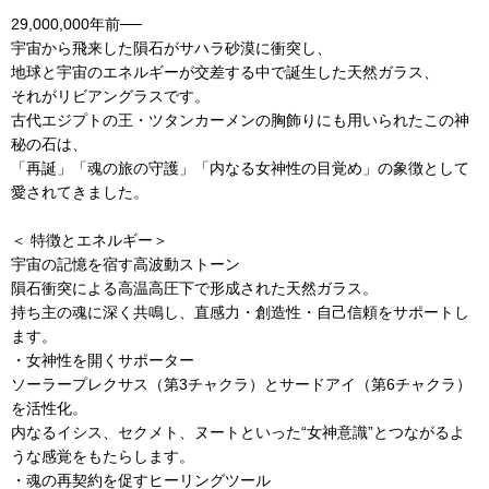
29,000,000年前──
宇宙から飛来した隕石がサハラ砂漠に衝突し、
地球と宇宙のエネルギーが交差する中で誕生した天然ガラス、
それがリビアングラスです。
古代エジプトの王・ツタンカーメンの胸飾りにも用いられたこの神
秘の石は、
「再誕」「魂の旅の守護」「内なる女神性の目覚め」の象徴として
愛されてきました。
＜ 特徴とエネルギー＞
宇宙の記憶を宿す高波動ストーン
隕石衝突による高温高圧下で形成された天然ガラス。
持ち主の魂に深く共鳴し、直感力・創造性・自己信頼をサポートし
ます。
・女神性を開くサポーター
ソーラープレクサス（第3チャクラ）とサードアイ（第6チャクラ）
を活性化。
内なるイシス、セクメト、ヌートといった“女神意識”とつながるよ
うな感覚をもたらします。
・魂の再契約を促すヒーリングツール