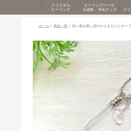
クリスタル
ヒーリングツール
ヒーリング
＆波動、浄化グッズ
クリ
ホーム
>
商品一覧
>
深い傷を癒し穏やかさをもたらす〜アク