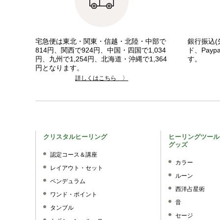
宅急便は東北・関東・信越・北陸・中部で
銀行振込(
814円、関西で924円、中国・四国で1,034
ド、Pay
円、九州で1,254円、北海道・沖縄で1,364
す。
円となります。
詳しくはこちら 〉
クリスタルヒーリング
ヒーリングツール
グッズ
認定コース＆講座
カラー
レイアウト・セット
ルーン
ペンデュラム
西洋占星術
ワンド・ポイント
音
タンブル
セージ