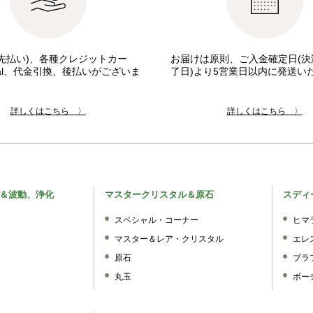
先払い)、各種クレジットカー
お届けは原則、ご入金確定日(決
pal、代金引換、後払いがございま
了日)より5営業日以内に発送い
詳しくはこちら 〉
詳しくはこちら 〉
＆波動、浄化
マスタークリスタル＆原石
スディ
スペシャル・コーナー
ヒマ
マスター＆レア・クリスタル
エレ
原石
ブラ
丸玉
ボー