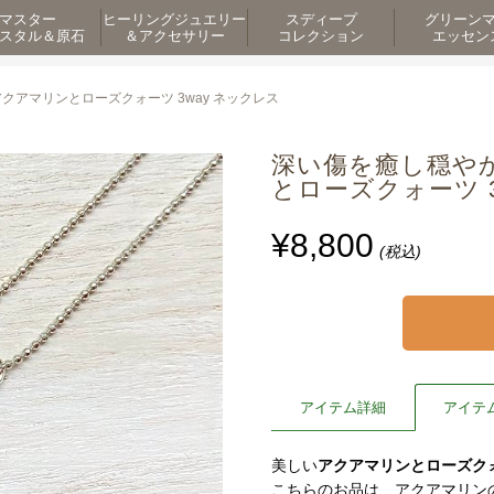
マスター
ヒーリングジュエリー
スディープ
グリーン
スタル＆原石
＆アクセサリー
コレクション
エッセン
アマリンとローズクォーツ 3way ネックレス
深い傷を癒し穏や
とローズクォーツ 3wa
¥8,800
(税込)
アイテム詳細
アイテ
美しい
アクアマリンとローズクォ
こちらのお品は、アクアマリン