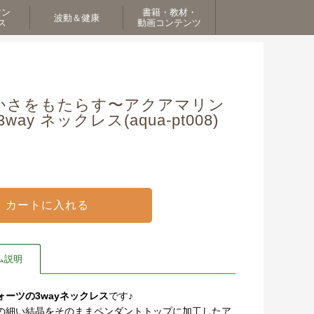
マン
書籍・教材・
波動＆健康
ス
動画コンテンツ
かさをもたらす〜アクアマリン
y ネックレス(aqua-pt008)
ム説明
ーツの3wayネックレス
です♪
の細い結晶をそのままペンダントトップに加工したア