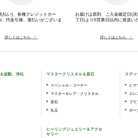
先払い)、各種クレジットカー
お届けは原則、ご入金確定日(決
pal、代金引換、後払いがございま
了日)より5営業日以内に発送い
詳しくはこちら 〉
詳しくはこちら 〉
＆波動、浄化
マスタークリスタル＆原石
スディ
スペシャル・コーナー
ヒマ
マスター＆レア・クリスタル
エレ
原石
ブラ
丸玉
ボー
ヒーリングジュエリー＆アクセ
サリー