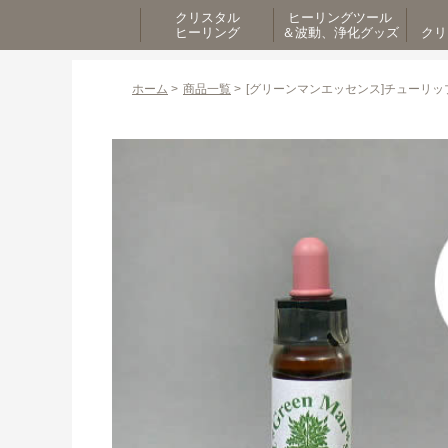
クリスタル
ヒーリングツール
ヒーリング
＆波動、浄化グッズ
クリ
ホーム
>
商品一覧
>
[グリーンマンエッセンス]チューリッ