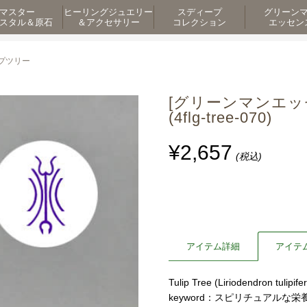
マスター
ヒーリングジュエリー
スディープ
グリーン
スタル＆原石
＆アクセサリー
コレクション
エッセン
プツリー
[グリーンマンエッ
(4flg-tree-070)
¥2,657
(税込)
アイテム詳細
アイテ
Tulip Tree (Liriodendron tuli
keyword：スピリチュアルな栄