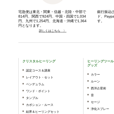
宅急便は東北・関東・信越・北陸・中部で
銀行振込(
814円、関西で924円、中国・四国で1,034
ド、Pay
円、九州で1,254円、北海道・沖縄で1,364
す。
円となります。
詳しくはこちら 〉
クリスタルヒーリング
ヒーリングツール
グッズ
認定コース＆講座
カラー
レイアウト・セット
ルーン
ペンデュラム
西洋占星術
ワンド・ポイント
音
タンブル
セージ
カボション・ルース
浄化スプレー
結界＆ヒーリングセット