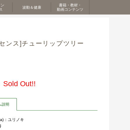
マン
書籍・教材・
波動＆健康
ス
動画コンテンツ
センス]チューリップツリー
Sold Out!!
ム説明
pifera)：ユリノキ
養