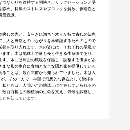
なつながりを維持する明快さ。リラクゼーションと受
を静め、長年のストレスやブロックを解放。創造性と
帰属意識。
つ癒しの力と、安らぎに満ちた木々が持つ古代の知恵
て、人と自然とのつながりを再確認するためのもので
栄養を取り入れます。木の姿には、それぞれの環境で
います。木は地球上で最も長く生きる生命体であり、
ます。木には周囲の環境を保護し、調整する働きがあ
ざまな形の生命に食物と安全な隠れ家を提供している
あることは、数百年前から知られていました。木は人
すが、その一方で、神聖で幻想的な存在として崇拝さ
、私たちは、人間がこの地球上に存在していられるの
、数百万種もの動植物の生命を支え、気候を調整し、
ことを知っています。