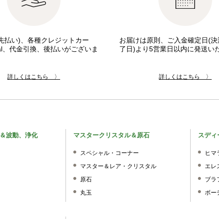
先払い)、各種クレジットカー
お届けは原則、ご入金確定日(決
pal、代金引換、後払いがございま
了日)より5営業日以内に発送い
詳しくはこちら 〉
詳しくはこちら 〉
＆波動、浄化
マスタークリスタル＆原石
スディ
スペシャル・コーナー
ヒマ
マスター＆レア・クリスタル
エレ
原石
ブラ
丸玉
ボー