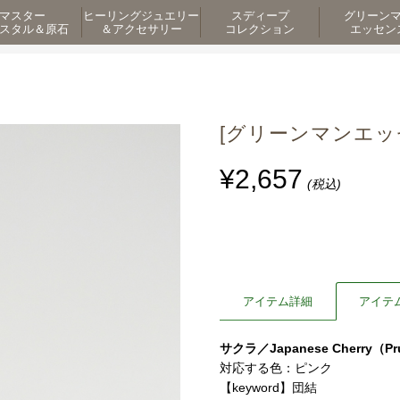
マスター
ヒーリングジュエリー
スディープ
グリーン
スタル＆原石
＆アクセサリー
コレクション
エッセン
[グリーンマンエッセンス
¥2,657
(税込)
アイテム詳細
アイテ
サクラ／Japanese Cherry（Pr
対応する色：ピンク
【keyword】団結