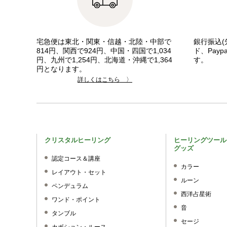
宅急便は東北・関東・信越・北陸・中部で
銀行振込(
814円、関西で924円、中国・四国で1,034
ド、Pay
円、九州で1,254円、北海道・沖縄で1,364
す。
円となります。
詳しくはこちら 〉
クリスタルヒーリング
ヒーリングツール
グッズ
認定コース＆講座
カラー
レイアウト・セット
ルーン
ペンデュラム
西洋占星術
ワンド・ポイント
音
タンブル
セージ