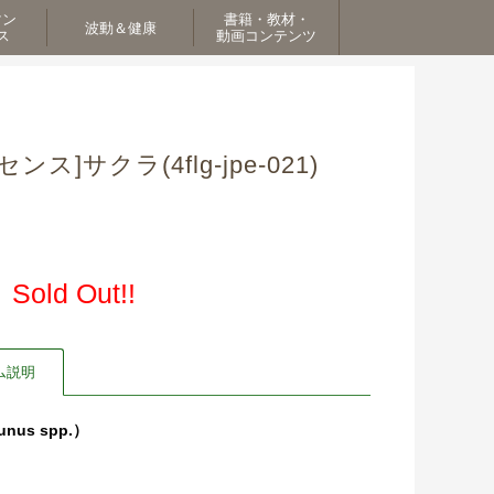
マン
書籍・教材・
波動＆健康
ス
動画コンテンツ
]サクラ(4flg-jpe-021)
Sold Out!!
ム説明
unus spp.）