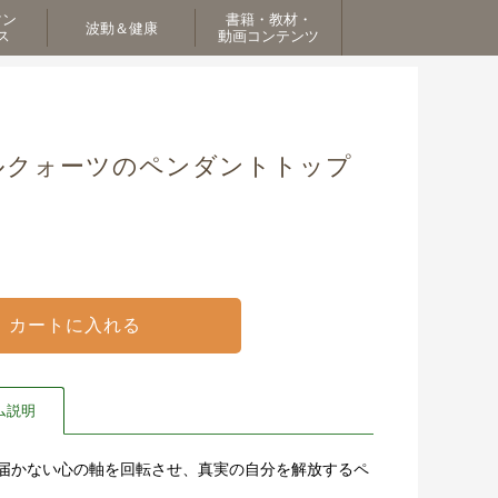
マン
書籍・教材・
波動＆健康
ス
動画コンテンツ
 -ルチルクォーツのペンダントトップ
ム説明
自身では届かない心の軸を回転させ、真実の自分を解放するペ