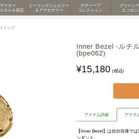
マスター
ヒーリングジュエリー
スディープ
グリーン
スタル＆原石
＆アクセサリー
コレクション
エッセン
ダントトップ
Inner Bezel
(bpe062)
¥15,180
(税込)
アイテム詳細
アイテ
【Inner Bezel】は自分
ンダント。