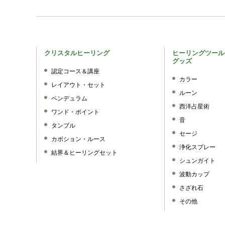
クリスタルヒーリング
ヒーリングツール
グッズ
認定コース＆講座
カラー
レイアウト・セット
ルーン
ペンデュラム
西洋占星術
ワンド・ポイント
音
タンブル
セージ
カボション・ルース
浄化スプレー
結界＆ヒーリングセット
シュンガイト
波動カップ
さざれ石
その他