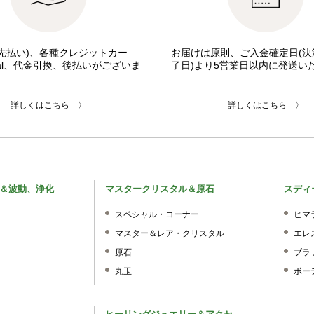
先払い)、各種クレジットカー
お届けは原則、ご入金確定日(決
pal、代金引換、後払いがございま
了日)より5営業日以内に発送い
詳しくはこちら 〉
詳しくはこちら 〉
＆波動、浄化
マスタークリスタル＆原石
スディ
スペシャル・コーナー
ヒマ
マスター＆レア・クリスタル
エレ
原石
ブラ
丸玉
ボー