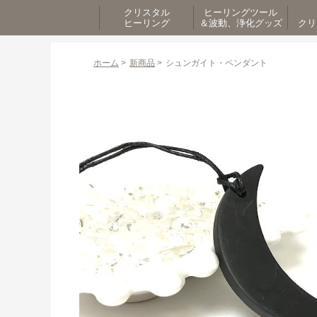
クリスタル
ヒーリングツール
ヒーリング
＆波動、浄化グッズ
クリ
ホーム
>
新商品
>
シュンガイト・ペンダント