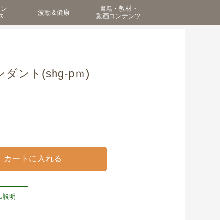
マン
書籍・教材・
波動＆健康
ス
動画コンテンツ
ント(shg-pｍ)
ム説明