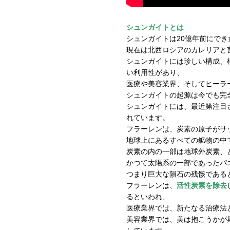
シュンガイトとは
シュンガイトは20億年前にで
現在は北西ロシアのカレリアと
シュンガイトには珍しい構成、
い利用性があり、
医療や美容業界、そしてヒーラ
シュンガイトの起源は今でも完
シュンガイトには、最近第注目
れています。
フラーレンは、炭素の原子がサ
地球上にあるすべての鉱物の中
炭素の内の一部は地球外炭素、
かつて太陽系の一部であったパ
つまり巨大な隕石の残骸である
フラーレンは、
活性炭素を除去
るといわれ、
医療業界では、新たなる治療法
美容業界では、美は抱こうかが