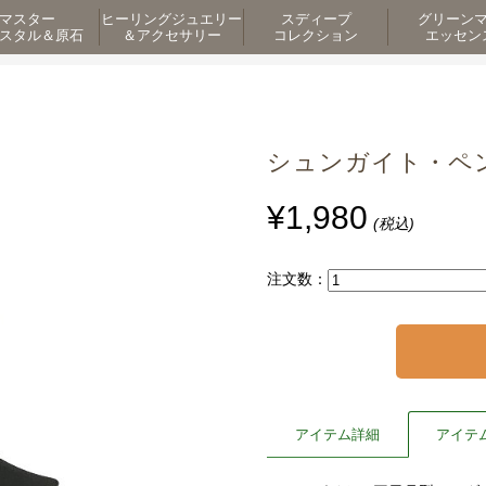
マスター
ヒーリングジュエリー
スディープ
グリーン
スタル＆原石
＆アクセサリー
コレクション
エッセン
シュンガイト・ペンダ
¥1,980
(税込)
注文数：
アイテム詳細
アイテ