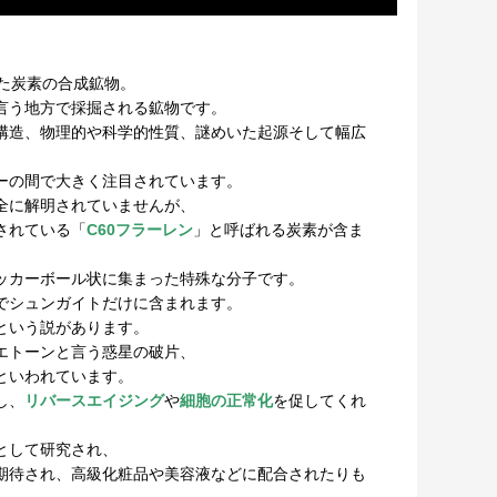
きた炭素の合成鉱物。
言う地方で採掘される鉱物です。
構造、物理的や科学的性質、謎めいた起源そして幅広
ーの間で大きく注目されています。
全に解明されていませんが、
されている「
C60フラーレン
」と呼ばれる炭素が含ま
ッカーボール状に集まった特殊な分子です。
でシュンガイトだけに含まれます。
という説があります。
エトーンと言う惑星の破片、
といわれています。
し、
リバースエイジング
や
細胞の正常化
を促してくれ
として研究され、
期待され、高級化粧品や美容液などに配合されたりも