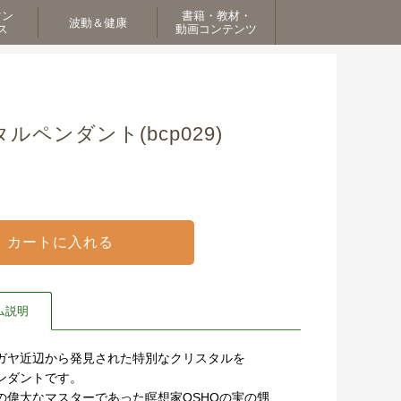
マン
書籍・教材・
波動＆健康
ス
動画コンテンツ
ペンダント(bcp029)
ム説明
ガヤ近辺から発見された特別なクリスタルを
ンダントです。
の偉大なマスターであった瞑想家OSHOの実の甥