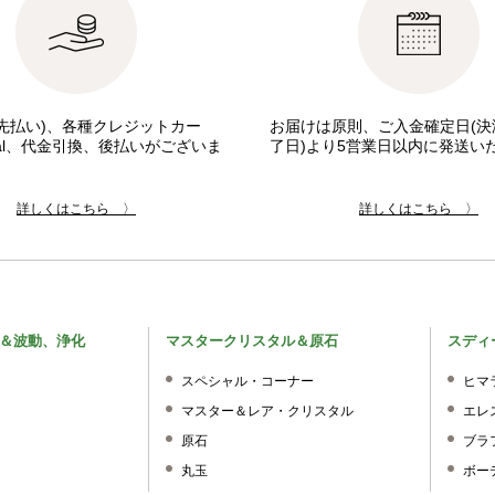
先払い)、各種クレジットカー
お届けは原則、ご入金確定日(決
pal、代金引換、後払いがございま
了日)より5営業日以内に発送い
詳しくはこちら 〉
詳しくはこちら 〉
＆波動、浄化
マスタークリスタル＆原石
スディ
スペシャル・コーナー
ヒマ
マスター＆レア・クリスタル
エレ
原石
ブラ
丸玉
ボー