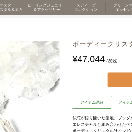
マスター
ヒーリングジュエリー
スディープ
グリーン
スタル＆原石
＆アクセサリー
コレクション
エッセン
ボーディークリスタル
¥47,044
(税込)
アイテム詳細
アイテ
仏陀が悟り開いた聖地、ブッダ
エレスチャルと組み合わせたペ
ボーディ・クリスタルはインド