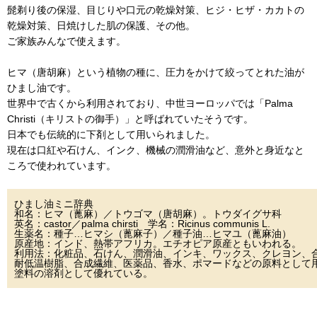
髭剃り後の保湿、目じりや口元の乾燥対策、ヒジ・ヒザ・カカトの
乾燥対策、日焼けした肌の保護、その他。
ご家族みんなで使えます。
ヒマ（唐胡麻）という植物の種に、圧力をかけて絞ってとれた油が
ひまし油です。
世界中で古くから利用されており、中世ヨーロッパでは「Palma
Christi（キリストの御手）」と呼ばれていたそうです。
日本でも伝統的に下剤として用いられました。
現在は口紅や石けん、インク、機械の潤滑油など、意外と身近なと
ころで使われています。
ひまし油ミニ辞典
和名：ヒマ（蓖麻）／トウゴマ（唐胡麻）。トウダイグサ科
英名：castor／palma chirsti 学名：Ricinus communis L.
生薬名：種子…ヒマシ（蓖麻子）／種子油…ヒマユ（蓖麻油）
原産地：インド、熱帯アフリカ。エチオピア原産ともいわれる。
利用法：化粧品、石けん、潤滑油、インキ、ワックス、クレヨン、
耐低温樹脂、合成繊維、医薬品、香水、ポマードなどの原料として
塗料の溶剤として優れている。