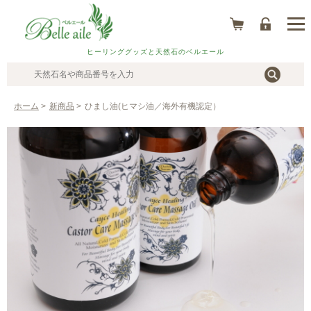
ヒーリンググッズと天然石のベルエール
ホーム
>
新商品
>
ひまし油(ヒマシ油／海外有機認定）