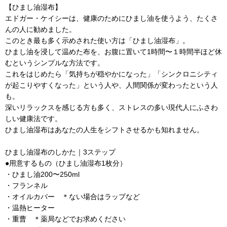
【ひまし油湿布】
エドガー・ケイシーは、健康のためにひまし油を使うよう、たくさ
んの人に勧めました。
このとき最も多く示めされた使い方は「ひまし油湿布」。
ひまし油を浸して温めた布を、お腹に置いて1時間〜１時間半ほど休
むというシンプルな方法です。
これをはじめたら「気持ちが穏やかになった」「シンクロニシティ
が起こりやすくなった」という人や、人間関係が変わったという人
も。
深いリラックスを感じる方も多く、ストレスの多い現代人にふさわ
しい健康法です。
ひまし油湿布はあなたの人生をシフトさせるかも知れません。
ひまし油湿布のしかた｜3ステップ
●用意するもの（ひまし油湿布1枚分）
・ひまし油200〜250ml
・フランネル
・オイルカバー ＊ない場合はラップなど
・温熱ヒーター
・重曹 ＊薬局などでお求めください