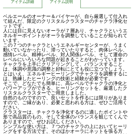
アイテム詳細
アイテム説明
ベルエールのオーナー＆バイヤーが、自ら厳選して仕入れ
て組んだ、
限定のクリスタルクラスターのチャクラ浄化セ
ットです。
人には目に見えないオーラが７層あり、
チャクラというエ
ネルギーポイントがオーラを調整していることが
知られて
います。
この７つのチャクラというエネルギーセンターが、
うまく
動いていなかったり、滞っていたりすると、肉体レベル、
感情レベル、精神レベル、対人関係レベル、
そして運命の
レベルにいろいろな問題が起きることがわかっていま
す。
チャクラを上手にクリアリングして、バランスすること
は、
体調や意識の調整と好転にとても役に立つでしょう。
とはいえ、エネルギーヒーリングでチャクラを調整するに
は、
熟練したヒーリングの技術と経験が必要です。
そこで、どなたでも簡単に、
高レベルでチャクラの浄化と
パワーアップができる、
ヒーリングセットを、
厳選したク
リスタルクラスターでご用意しました。
自然のものですので、良いセットを作るには限りがありま
すので、
ご縁があり、必要と思われる方は、ぜひご活用く
ださい。
クラスターは、
チャクラを浄化するのに適したポイントや
形で高品質のもの、
そして全体のバランスを観じてくんで
ありますので、
ぜひお試しください。
シンプルな使い方は、
７つのチャクラの上においてヒーリ
ングをする方法です。
そのほかオーラにネットを張る方