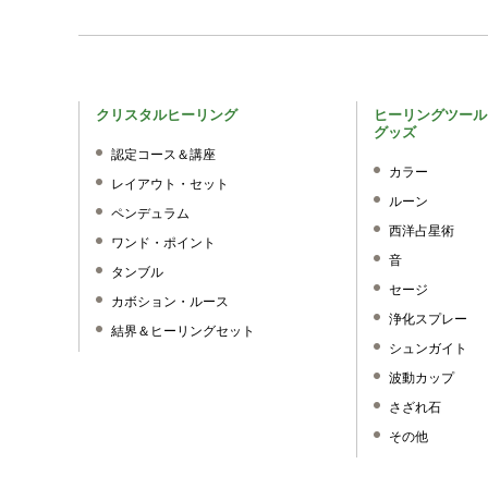
クリスタルヒーリング
ヒーリングツール
グッズ
認定コース＆講座
カラー
レイアウト・セット
ルーン
ペンデュラム
西洋占星術
ワンド・ポイント
音
タンブル
セージ
カボション・ルース
浄化スプレー
結界＆ヒーリングセット
シュンガイト
波動カップ
さざれ石
その他