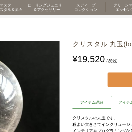
マスター
ヒーリングジュエリー
スディープ
グリーン
スタル＆原石
＆アクセサリー
コレクション
エッセン
クリスタル 丸玉(bco
¥19,520
(税込)
アイテム詳細
アイテ
クリスタルの丸玉です。
程よい大きさでインクリュージ
インテリアやプログラミングな