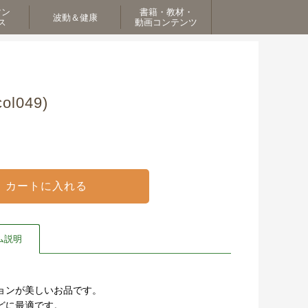
マン
書籍・教材・
波動＆健康
ス
動画コンテンツ
l049)
ム説明
ョンが美しいお品です。
どに最適です。