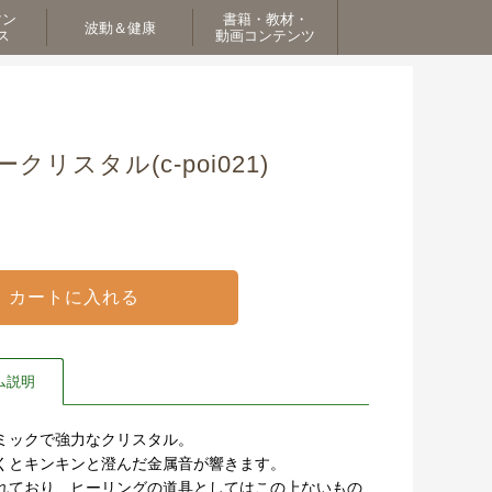
マン
書籍・教材・
波動＆健康
ス
動画コンテンツ
リスタル(c-poi021)
ム説明
ミックで強力なクリスタル。
くとキンキンと澄んだ金属音が響きます。
れており、ヒーリングの道具としてはこの上ないもの