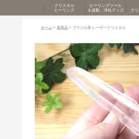
クリスタル
ヒーリングツール
ヒーリング
＆波動、浄化グッズ
クリ
ホーム
>
新商品
>
ブラジル産 レーザークリスタル