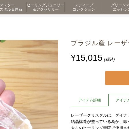
マスター
ヒーリングジュエリー
スディープ
グリーン
スタル＆原石
＆アクセサリー
コレクション
エッセン
ブラジル産 レーザーク
¥15,015
(税込)
アイテム詳細
アイテ
レーザークリスタルは、ダイナ
結晶構造が整っている為か、叩
太古のヒーリング寺院で使用さ