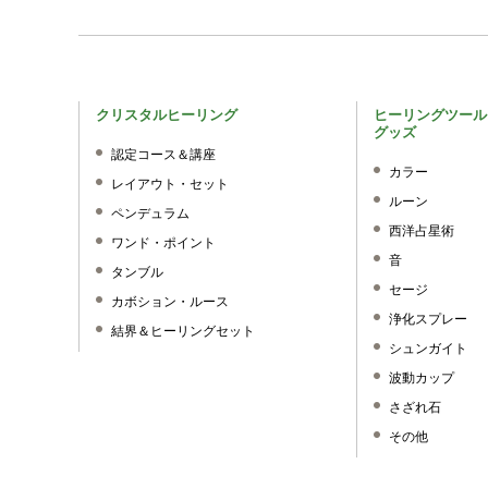
クリスタルヒーリング
ヒーリングツール
グッズ
認定コース＆講座
カラー
レイアウト・セット
ルーン
ペンデュラム
西洋占星術
ワンド・ポイント
音
タンブル
セージ
カボション・ルース
浄化スプレー
結界＆ヒーリングセット
シュンガイト
波動カップ
さざれ石
その他