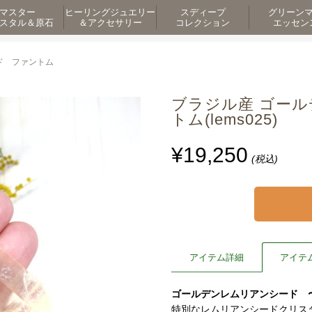
マスター
ヒーリングジュエリー
スディープ
グリーン
スタル＆原石
＆アクセサリー
コレクション
エッセン
ド ファントム
ブラジル産 ゴー
トム(lems025)
¥19,250
(税込)
アイテム詳細
アイテ
ゴールデンレムリアンシード 
特別なレムリアンシードクリス