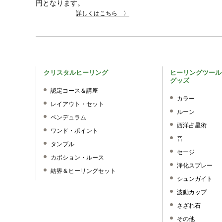
円となります。
詳しくはこちら 〉
クリスタルヒーリング
ヒーリングツール
グッズ
認定コース＆講座
カラー
レイアウト・セット
ルーン
ペンデュラム
西洋占星術
ワンド・ポイント
音
タンブル
セージ
カボション・ルース
浄化スプレー
結界＆ヒーリングセット
シュンガイト
波動カップ
さざれ石
その他