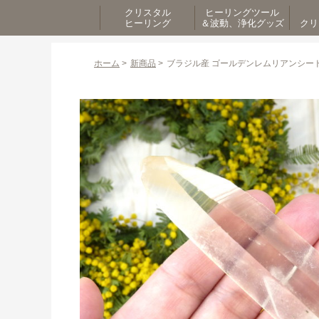
クリスタル
ヒーリングツール
ヒーリング
＆波動、浄化グッズ
クリ
ホーム
>
新商品
>
ブラジル産 ゴールデンレムリアンシー