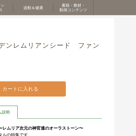
マン
書籍・教材・
波動＆健康
ス
動画コンテンツ
ルデンレムリアンシード ファン
ム説明
〜レムリア次元の神官達のオーラストーン〜
タルの特集です。