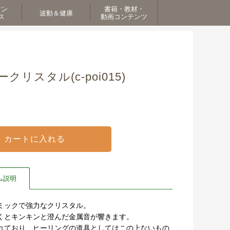
マン
書籍・教材・
波動＆健康
ス
動画コンテンツ
リスタル(c-poi015)
ム説明
ミックで強力なクリスタル。
くとキンキンと澄んだ金属音が響きます。
れており、ヒーリングの道具としてはこの上ないもの