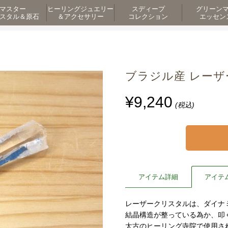
マスター
ヒーリングジュエリー
スディープ
グリーン
スタル＆原石
＆アクセサリー
コレクション
エッセン
ブラジル産 レーザーク
¥9,240
(税込)
アイテム詳細
アイテ
レーザークリスタルは、ダイナ
結晶構造が整っている為か、叩
太古のヒーリング寺院で使用さ