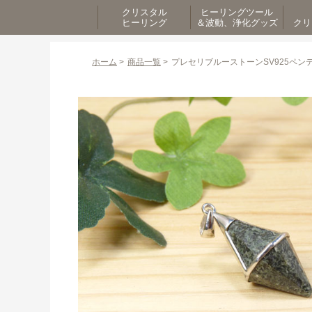
クリスタル
ヒーリングツール
ヒーリング
＆波動、浄化グッズ
クリ
ホーム
>
商品一覧
>
プレセリブルーストーンSV925ペン