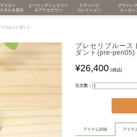
マスター
ヒーリングジュエリー
スディープ
グリーン
スタル＆原石
＆アクセサリー
コレクション
エッセン
デュラムペンダント
プレセリブルースト
ダント(pre-pen05)
¥26,400
(税込)
注文数：
アイテム詳細
アイテ