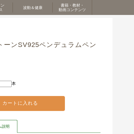
マン
書籍・教材・
波動＆健康
ス
動画コンテンツ
ーンSV925ペンデュラムペン
本
ム説明