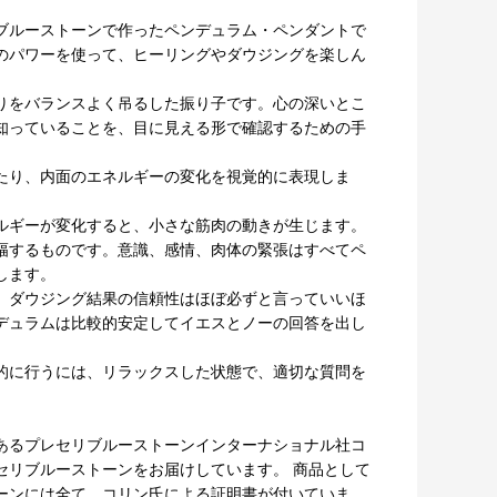
ブルーストーンで作ったペンデュラム・ペンダントで
のパワーを使って、ヒーリングやダウジングを楽しん
りをバランスよく吊るした振り子です。心の深いとこ
知っていることを、目に見える形で確認するための手
たり、内面のエネルギーの変化を視覚的に表現しま
ルギーが変化すると、小さな筋肉の動きが生じます。
幅するものです。意識、感情、肉体の緊張はすべてペ
します。
、ダウジング結果の信頼性はほぼ必ずと言っていいほ
デュラムは比較的安定してイエスとノーの回答を出し
的に行うには、リラックスした状態で、適切な質問を
あるプレセリブルーストーンインターナショナル社コ
セリブルーストーンをお届けしています。 商品として
ーンには全て、コリン氏による証明書が付いていま