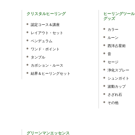
クリスタルヒーリング
ヒーリングツール
グッズ
認定コース＆講座
カラー
レイアウト・セット
ルーン
ペンデュラム
西洋占星術
ワンド・ポイント
音
タンブル
セージ
カボション・ルース
浄化スプレー
結界＆ヒーリングセット
シュンガイト
波動カップ
さざれ石
その他
グリーンマンエッセンス