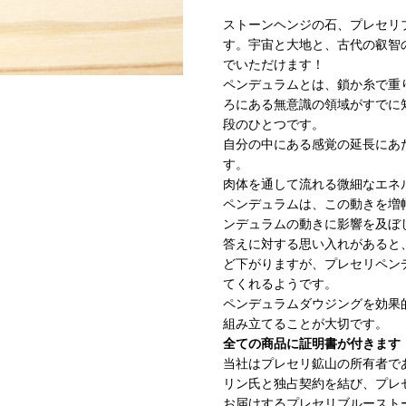
ストーンヘンジの石、プレセリ
す。宇宙と大地と、古代の叡智
でいただけます！
ペンデュラムとは、鎖か糸で重
ろにある無意識の領域がすでに
段のひとつです。
自分の中にある感覚の延長にあ
す。
肉体を通して流れる微細なエネ
ペンデュラムは、この動きを増
ンデュラムの動きに影響を及ぼ
答えに対する思い入れがあると
ど下がりますが、プレセリペン
てくれるようです。
ペンデュラムダウジングを効果
組み立てることが大切です。
全ての商品に証明書が付きます
当社はプレセリ鉱山の所有者で
リン氏と独占契約を結び、プレ
お届けするプレセリブルースト