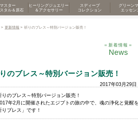
マスター
ヒーリングジュエリー
スディープ
グリーン
スタル＆原石
＆アクセサリー
コレクション
エッセン
>
更新情報
>
祈りのブレス～特別バージョン販売！
＝新着情報＝
News
りのブレス～特別バージョン販売！
2017年03月29日
祈りのブレス～特別バージョン販売！
2017年2月に開催されたエジプトの旅の中で、魂の浄化と覚
祈りブレス」です！