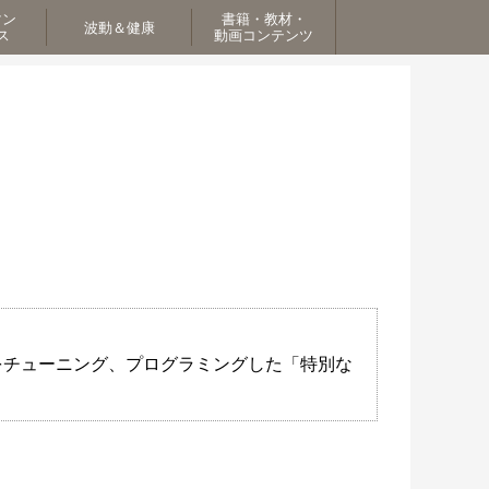
マン
書籍・教材・
波動＆健康
ス
動画コンテンツ
醒をチューニング、プログラミングした「特別な