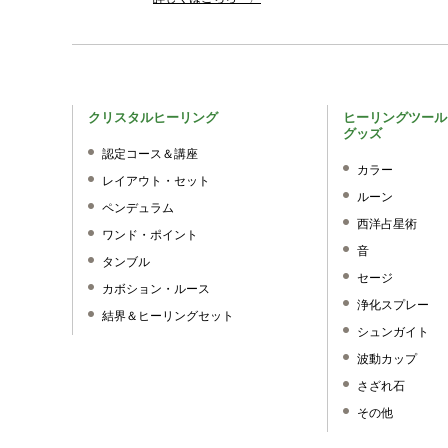
クリスタルヒーリング
ヒーリングツール
グッズ
認定コース＆講座
カラー
レイアウト・セット
ルーン
ペンデュラム
西洋占星術
ワンド・ポイント
音
タンブル
セージ
カボション・ルース
浄化スプレー
結界＆ヒーリングセット
シュンガイト
波動カップ
さざれ石
その他