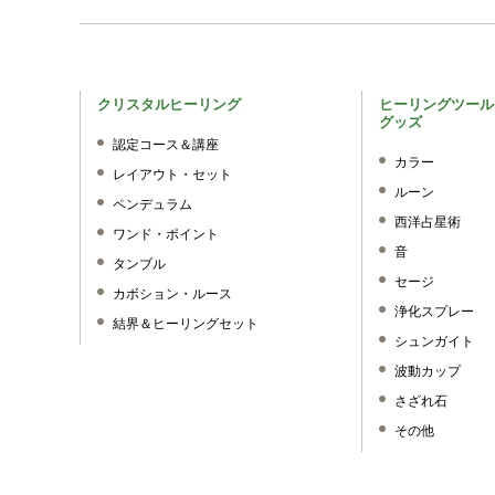
クリスタルヒーリング
ヒーリングツール
グッズ
認定コース＆講座
カラー
レイアウト・セット
ルーン
ペンデュラム
西洋占星術
ワンド・ポイント
音
タンブル
セージ
カボション・ルース
浄化スプレー
結界＆ヒーリングセット
シュンガイト
波動カップ
さざれ石
その他