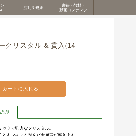
マン
書籍・教材・
波動＆健康
ス
動画コンテンツ
クリスタル & 貫入(14-
ム説明
ミックで強力なクリスタル。
くとキンキンと澄んだ金属音が響きます。