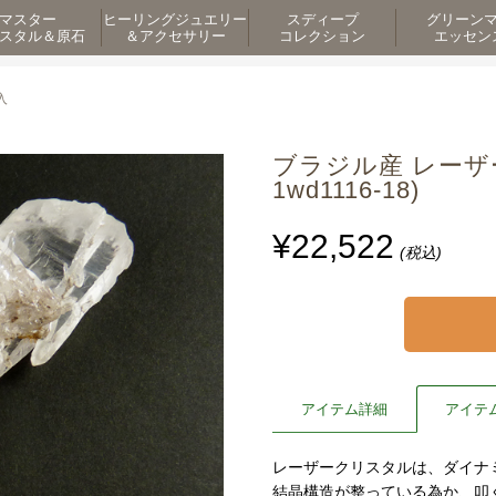
マスター
ヒーリングジュエリー
スディープ
グリーン
スタル＆原石
＆アクセサリー
コレクション
エッセン
入
ブラジル産 レーザー
1wd1116-18)
¥22,522
(税込)
アイテム詳細
アイテ
レーザークリスタルは、ダイナ
結晶構造が整っている為か、叩